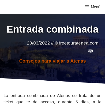
Saltar
Menú
al
contenido
Entrada combinada
20/03/2022
// © freetouratenea.com
Consejos para viajar a Atenas
La entrada combinada de Atenas se trata de un
ticket que te da acceso, durante 5 días, a la