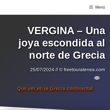
Saltar
Menú
al
contenido
VERGINA – Una
joya escondida al
norte de Grecia
25/07/2024
// © freetouratenea.com
Qué ver en la Grecia continental