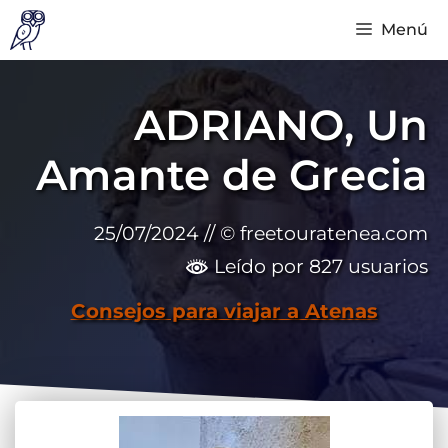
Saltar
Menú
al
contenido
ADRIANO, Un
Amante de Grecia
25/07/2024
// © freetouratenea.com
Leído por 827 usuarios
Consejos para viajar a Atenas