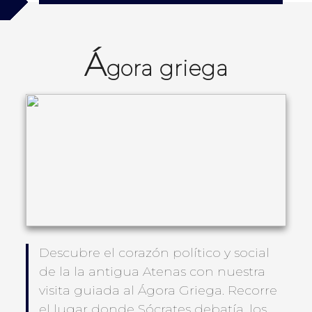
Á
gora griega
Descubre el corazón político y social
de la la antigua Atenas con nuestra
visita guiada al Ágora Griega. Recorre
el lugar donde Sócrates debatía, los