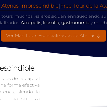
a Atenas Imprescindible
|
Free Tour de la At
ree tours, muchos viajeros siguen enriqueciendo s
ializados:
Acrópolis, filosofía, gastronomía
y mucha
Ver Más Tours Especializados de Atenas
escindible
icos de la capital
una forma efectiva
tenas, siendo la
periencia en esta