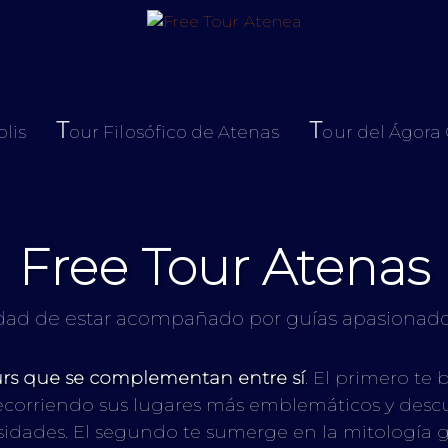
T
T
olis
our Filosófico de Atenas
our del Ágora
Free Tour Atenas
dad de estar acompañado por guías apasionados 
rs que se complementan entre sí
. El primero te
ecorriendo sus lugares más emblemáticos y descu
sidades. El segundo te sumerge en la mitología g