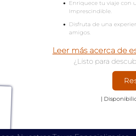
Enriquece tu viaje con
Imprescindible.
Disfruta de una experien
amigos.
Leer más acerca de e
¿Listo para descub
Re
| Disponibilid