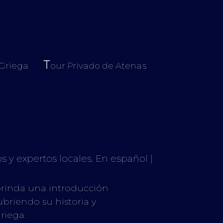
T
 Griega
our Privado de Atenas
y expertos locales. En español |
 brinda una introducción
briendo su historia y
riega.