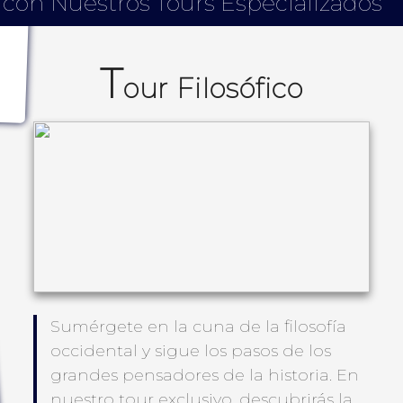
 con Nuestros Tours Especializados
T
our Filosófico
Sumérgete en la cuna de la filosofía
occidental y sigue los pasos de los
grandes pensadores de la historia. En
nuestro tour exclusivo, descubrirás la