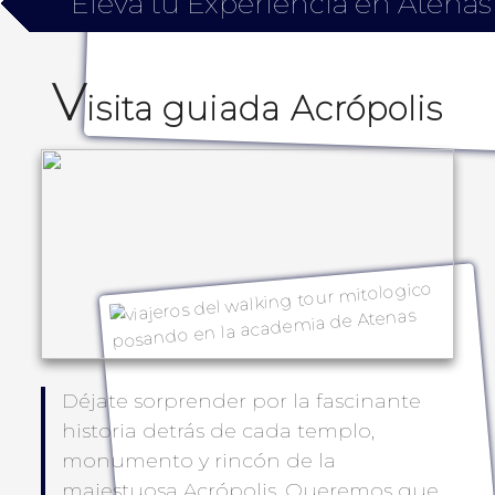
Eleva tu Experiencia en Atenas
V
isita guiada Acrópolis
Déjate sorprender por la fascinante
historia detrás de cada templo,
monumento y rincón de la
majestuosa Acrópolis. Queremos que