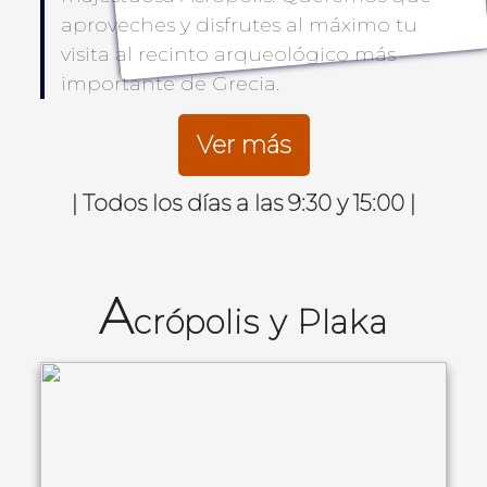
aproveches y disfrutes al máximo tu
visita al recinto arqueológico más
importante de Grecia.
Ver más
| Todos los días a las 9:30 y 15:00 |
A
crópolis y Plaka