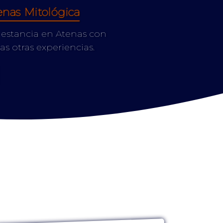
enas Mitológica
u estancia en Atenas con
s otras experiencias.