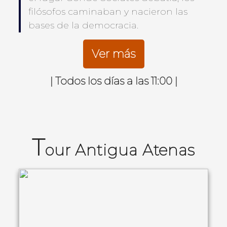
filósofos caminaban y nacieron las
bases de la democracia.
Ver más
| Todos los días a las 11:00 |
T
our Antigua Atenas