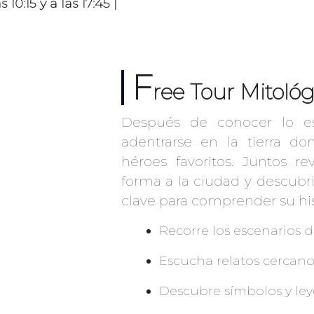
10:15 y a las 17:45 |
F
ree Tour Mitoló
Después de conocer lo es
adentrarse en la tierra do
héroes favoritos. Juntos r
forma a la ciudad y descubr
clave para comprender su hist
Recorre los escenarios 
Escucha relatos cercanos
Descubre símbolos y le