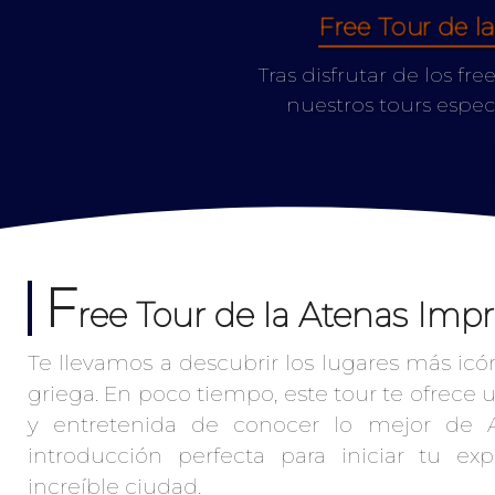
Free Tour de l
Tras disfrutar de los f
nuestros tours espec
F
ree Tour de la Atenas Impr
Te llevamos a descubrir los lugares más icón
griega. En poco tiempo, este tour te ofrece 
y entretenida de conocer lo mejor de A
introducción perfecta para iniciar tu ex
increíble ciudad.