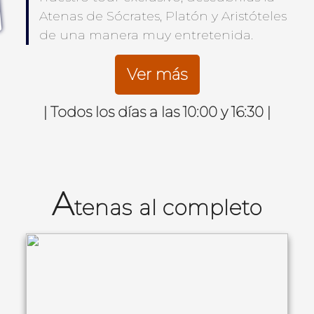
Atenas de Sócrates, Platón y Aristóteles
de una manera muy entretenida.
Ver más
| Todos los días a las 10:00 y 16:30 |
A
tenas al completo