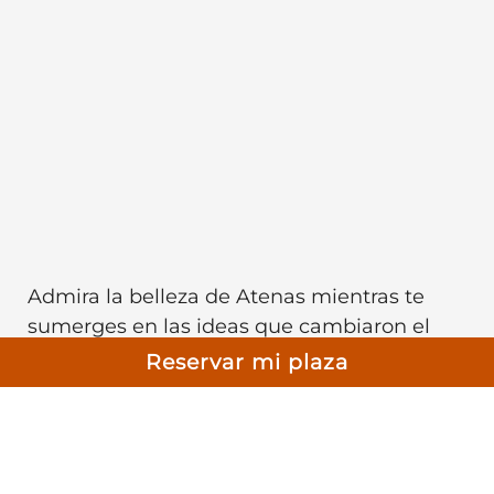
Admira la belleza de Atenas mientras te
sumerges en las ideas que cambiaron el
mundo. Nuestro tour filosófico te llevará a
Reservar mi plaza
los rincones más inspiradores de la ciudad,
donde cada piedra y cada monumento
tienen una historia que contar. Desde la
impresionante Academia de Atenas hasta